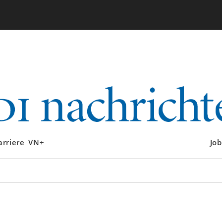
arriere
VN+
Job
s