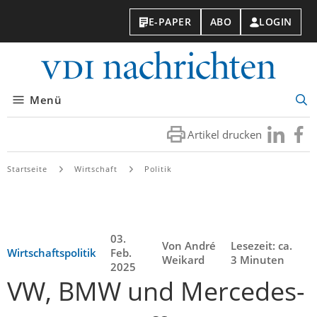
E-PAPER
ABO
LOGIN
VDI-
Nachri
Menü
Suc
öff
Artikel drucken
Besuchen
Besuc
Sie
Sie
uns
uns
Startseite
Wirtschaft
Politik
bei
bei
LinkedIn
Faceb
03.
Von André
Lesezeit: ca.
Wirtschaftspolitik
Feb.
Weikard
3 Minuten
2025
VW, BMW und Mercedes-