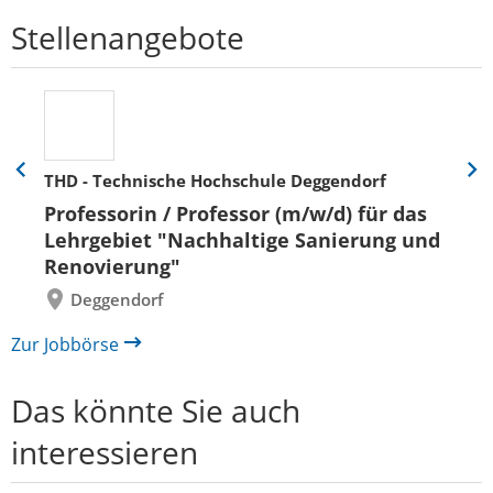
Stellenangebote
THD - Technische Hochschule Deggendorf
Eine
Eine
Folie
Folie
Professorin / Professor (m/w/d) für das
zurück
vor
Lehrgebiet "Nachhaltige Sanierung und
Renovierung"
Deggendorf
Zur Jobbörse
Das könnte Sie auch
interessieren