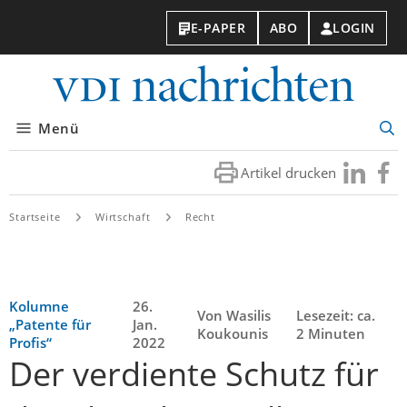
E-PAPER
ABO
LOGIN
VDI-
Nachri
Menü
Suc
öff
Artikel drucken
Besuchen
Besuc
Sie
Sie
uns
uns
Startseite
Wirtschaft
Recht
bei
bei
LinkedIn
Faceb
Kolumne
26.
Von Wasilis
Lesezeit: ca.
„Patente für
Jan.
Koukounis
2 Minuten
Profis“
2022
Der verdiente Schutz für