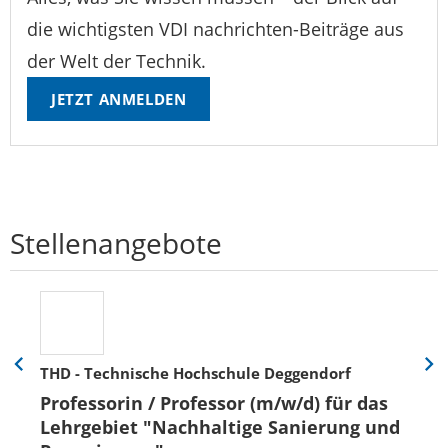
die wichtigsten VDI nachrichten-Beiträge aus
der Welt der Technik.
JETZT ANMELDEN
Stellenangebote
THD - Technische Hochschule Deggendorf
Eine
Eine
Folie
Folie
Professorin / Professor (m/w/d) für das
zurück
vor
Lehrgebiet "Nachhaltige Sanierung und