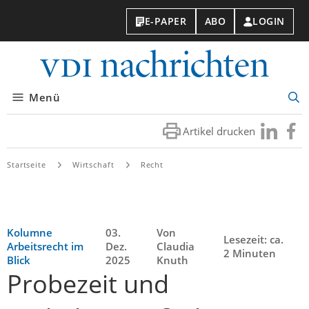
E-PAPER
ABO
LOGIN
VDI-
Nachri
Menü
Suc
öff
Artikel drucken
Besuchen
Besuc
Sie
Sie
uns
uns
Startseite
Wirtschaft
Recht
bei
bei
LinkedIn
Faceb
Kolumne
03.
Von
Lesezeit: ca.
Arbeitsrecht im
Dez.
Claudia
2 Minuten
Blick
2025
Knuth
Probezeit und