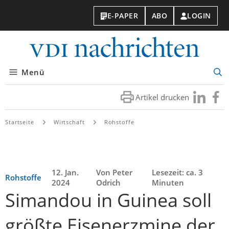
E-PAPER
ABO
LOGIN
VDI-
Nachri
Menü
Suc
öff
Artikel drucken
Besuchen
Besuc
Sie
Sie
uns
uns
Startseite
Wirtschaft
Rohstoffe
bei
bei
LinkedIn
Faceb
12. Jan.
Von Peter
Lesezeit: ca. 3
Rohstoffe
2024
Odrich
Minuten
Simandou in Guinea soll
größte Eisenerzmine der