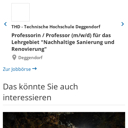
THD - Technische Hochschule Deggendorf
Eine
Eine
Folie
Folie
Professorin / Professor (m/w/d) für das
zurück
vor
Lehrgebiet "Nachhaltige Sanierung und
Renovierung"
Deggendorf
Zur Jobbörse
Das könnte Sie auch
interessieren