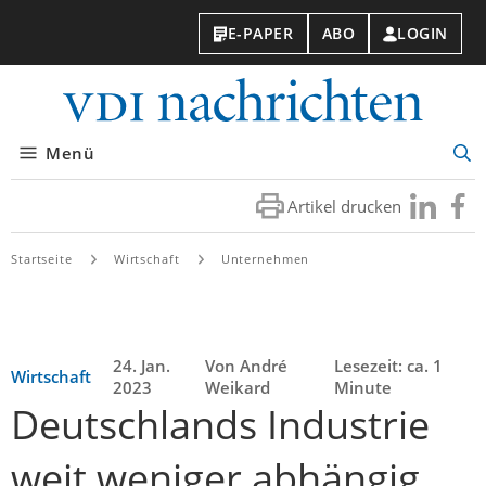
E-PAPER
ABO
LOGIN
VDI-
Nachri
Menü
Suc
öff
Artikel drucken
Besuchen
Besuc
Sie
Sie
uns
uns
Startseite
Wirtschaft
Unternehmen
bei
bei
LinkedIn
Faceb
24. Jan.
Von André
Lesezeit: ca. 1
Wirtschaft
2023
Weikard
Minute
Deutschlands Industrie
weit weniger abhängig