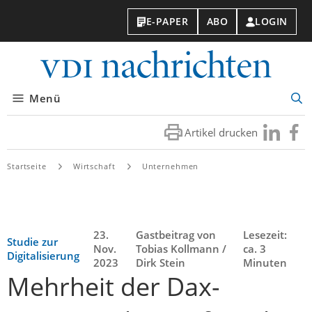
E-PAPER
ABO
LOGIN
VDI-
Nachri
Menü
Suc
öff
Artikel drucken
Besuchen
Besuc
Sie
Sie
uns
uns
Startseite
Wirtschaft
Unternehmen
bei
bei
LinkedIn
Faceb
23.
Gastbeitrag von
Lesezeit:
Studie zur
Nov.
Tobias Kollmann /
ca. 3
Digitalisierung
2023
Dirk Stein
Minuten
Mehrheit der Dax-