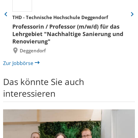
THD - Technische Hochschule Deggendorf
Eine
Eine
Folie
Folie
Professorin / Professor (m/w/d) für das
zurück
vor
Lehrgebiet "Nachhaltige Sanierung und
Renovierung"
Deggendorf
Zur Jobbörse
Das könnte Sie auch
interessieren