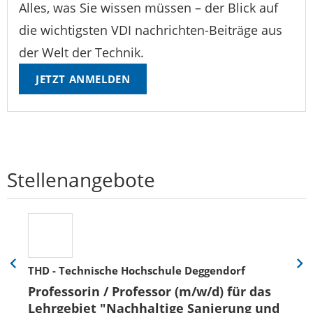
Alles, was Sie wissen müssen – der Blick auf
die wichtigsten VDI nachrichten-Beiträge aus
der Welt der Technik.
JETZT ANMELDEN
Stellenangebote
THD - Technische Hochschule Deggendorf
Eine
Eine
Folie
Folie
Professorin / Professor (m/w/d) für das
zurück
vor
Lehrgebiet "Nachhaltige Sanierung und