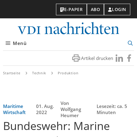
E-PAPER
ABO
LOGIN
VDI-
Nachri
Menü
Suc
öff
Artikel drucken
Besuchen
Besuc
Sie
Sie
uns
uns
Startseite
Technik
Produktion
bei
bei
LinkedIn
Faceb
Von
Maritime
01. Aug.
Lesezeit: ca. 5
Wolfgang
Wirtschaft
2022
Minuten
Heumer
Bundeswehr: Marine