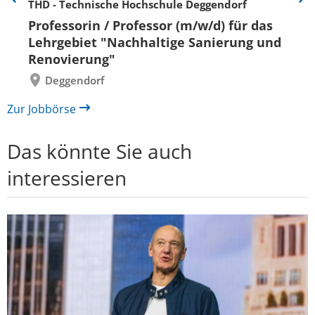
THD - Technische Hochschule Deggendorf
Eine
Eine
Folie
Folie
Professorin / Professor (m/w/d) für das
zurück
vor
Lehrgebiet "Nachhaltige Sanierung und
Renovierung"
Deggendorf
Zur Jobbörse
Das könnte Sie auch
interessieren