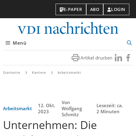
E-PAPER
ABO
LOGIN
VDI-
Nachri
Menü
Suc
öff
Artikel drucken
Besuchen
Besuc
Sie
Sie
uns
uns
Startseite
Karriere
Arbeitsmarkt
bei
bei
LinkedIn
Faceb
Von
12. Okt.
Lesezeit: ca.
Arbeitsmarkt
Wolfgang
2023
2 Minuten
Schmitz
Unternehmen: Die