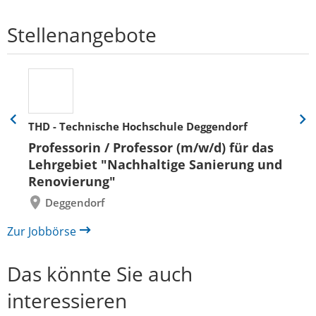
Stellenangebote
THD - Technische Hochschule Deggendorf
Eine
Eine
Folie
Folie
Professorin / Professor (m/w/d) für das
zurück
vor
Lehrgebiet "Nachhaltige Sanierung und
Renovierung"
Deggendorf
Zur Jobbörse
Das könnte Sie auch
interessieren