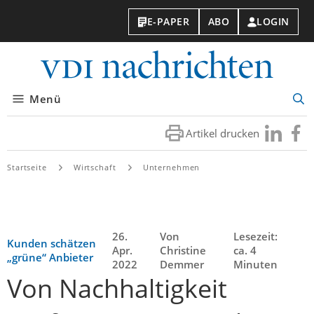
E-PAPER
ABO
LOGIN
VDI-
Nachri
Menü
Suc
öff
Artikel drucken
Besuchen
Besuc
Sie
Sie
uns
uns
Startseite
Wirtschaft
Unternehmen
bei
bei
LinkedIn
Faceb
26.
Von
Lesezeit:
Kunden schätzen
Apr.
Christine
ca. 4
„grüne“ Anbieter
2022
Demmer
Minuten
Von Nachhaltigkeit