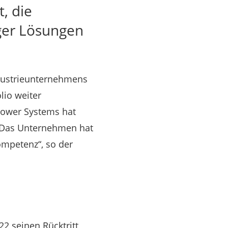
, die
ger Lösungen
ndustrieunternehmens
lio weiter
Power Systems hat
. Das Unternehmen hat
ompetenz“, so der
22 seinen Rücktritt