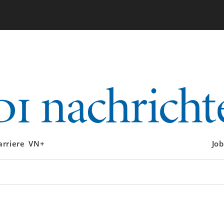
arriere
VN+
Job