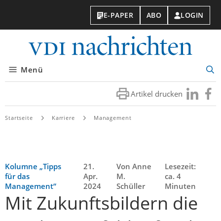
E-PAPER
ABO
LOGIN
VDI-
Nachri
Menü
Suc
öff
Artikel drucken
Besuchen
Besuc
Sie
Sie
uns
uns
Startseite
Karriere
Management
bei
bei
LinkedIn
Faceb
Kolumne „Tipps
21.
Von Anne
Lesezeit:
für das
Apr.
M.
ca. 4
Management“
2024
Schüller
Minuten
Mit Zukunftsbildern die