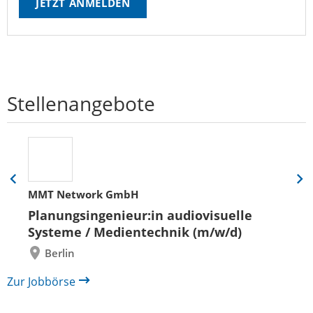
JETZT ANMELDEN
Stellenangebote
Eine
Eine
MMT Network GmbH
Folie
Folie
zurück
vor
Planungsingenieur:in audiovisuelle
Systeme / Medientechnik (m/w/d)
Berlin
Zur Jobbörse