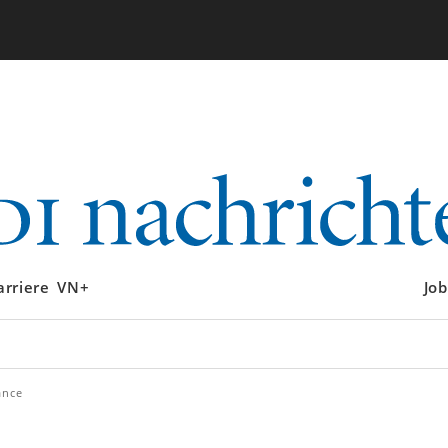
arriere
VN+
Job
ance