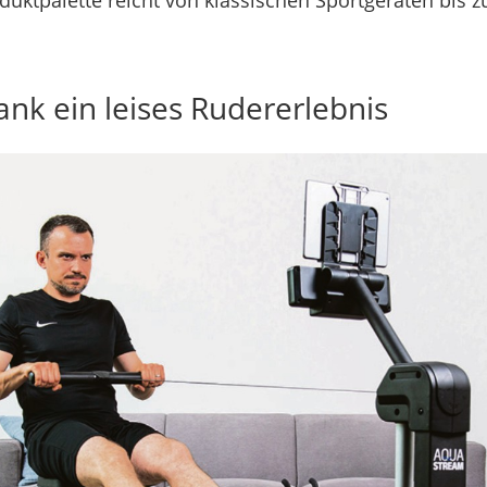
oduktpalette reicht von klassischen Sportgeräten bis zu
nk ein leises Rudererlebnis