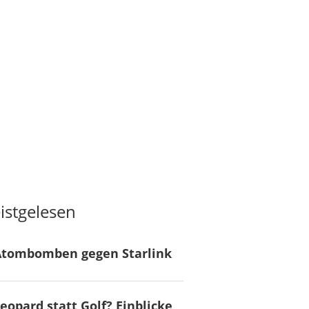
istgelesen
Atombomben gegen Starlink
eopard statt Golf? Einblicke