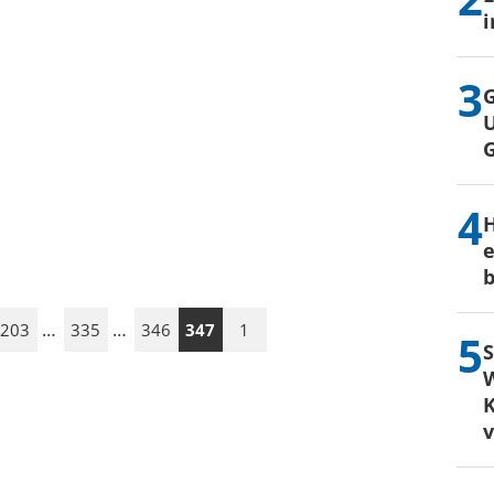
i
G
U
H
e
b
…
…
203
335
346
347
1
S
W
K