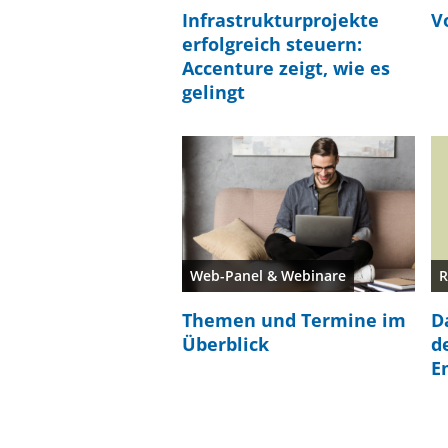
Infrastrukturprojekte
V
erfolgreich steuern:
Accenture zeigt, wie es
gelingt
Web-Panel & Webinare
R
Themen und Termine im
D
Überblick
d
E