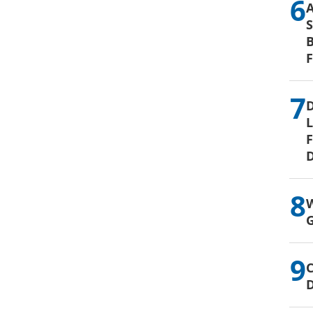
S
B
D
L
F
D
W
G
C