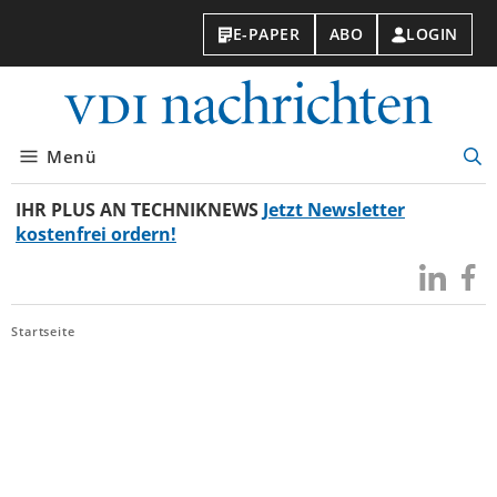
E-PAPER
ABO
LOGIN
VDI-
Nachri
Menü
Suc
öff
IHR PLUS AN TECHNIKNEWS
Jetzt Newsletter
kostenfrei ordern!
Besuchen
Besuc
Sie
Sie
uns
uns
Startseite
bei
bei
LinkedIn
Faceb