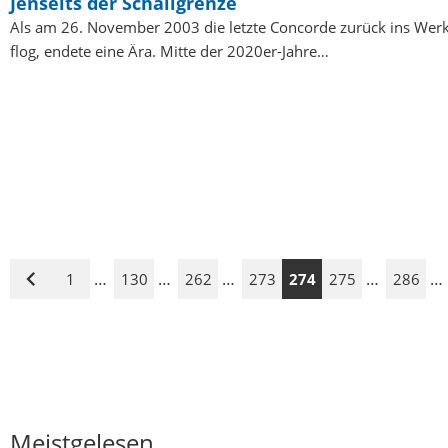
Jenseits der Schallgrenze
Als am 26. November 2003 die letzte Concorde zurück ins Werk 
flog, endete eine Ära. Mitte der 2020er-Jahre…
…
…
…
…
…
1
130
262
273
274
275
286
Vorige
Seite
Meistgelesen