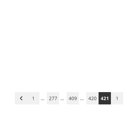
…
…
…
1
277
409
420
421
1
Vorige
Seite