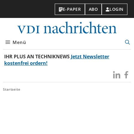
E-PAPER
ABO
LOGIN
VDI-
Nachri
Menü
Suc
öff
IHR PLUS AN TECHNIKNEWS
Jetzt Newsletter
kostenfrei ordern!
Besuchen
Besuc
Sie
Sie
uns
uns
Startseite
bei
bei
LinkedIn
Faceb