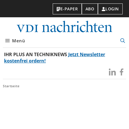
E-PAPER
ABO
LOGIN
VDI-
Nachri
Menü
Suc
öff
IHR PLUS AN TECHNIKNEWS
Jetzt Newsletter
kostenfrei ordern!
Besuchen
Besuc
Sie
Sie
uns
uns
Startseite
bei
bei
LinkedIn
Faceb