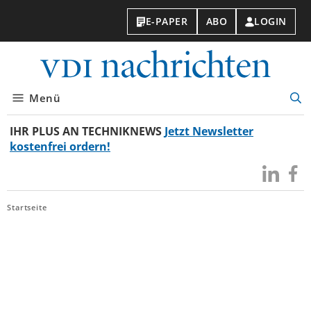
E-PAPER
ABO
LOGIN
VDI-
Nachri
Menü
Suc
öff
IHR PLUS AN TECHNIKNEWS
Jetzt Newsletter
kostenfrei ordern!
Besuchen
Besuc
Sie
Sie
uns
uns
Startseite
bei
bei
LinkedIn
Faceb