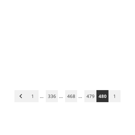
…
…
…
1
336
468
479
480
1
Vorige
Seite