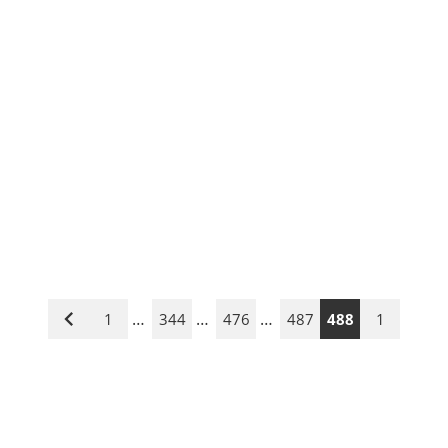
…
…
…
1
344
476
487
488
1
Vorige
Seite