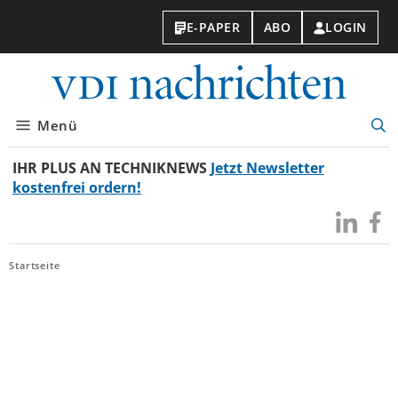
E-PAPER
ABO
LOGIN
VDI-
Nachri
Menü
Suc
öff
IHR PLUS AN TECHNIKNEWS
Jetzt Newsletter
kostenfrei ordern!
Besuchen
Besuc
Sie
Sie
uns
uns
Startseite
bei
bei
LinkedIn
Faceb