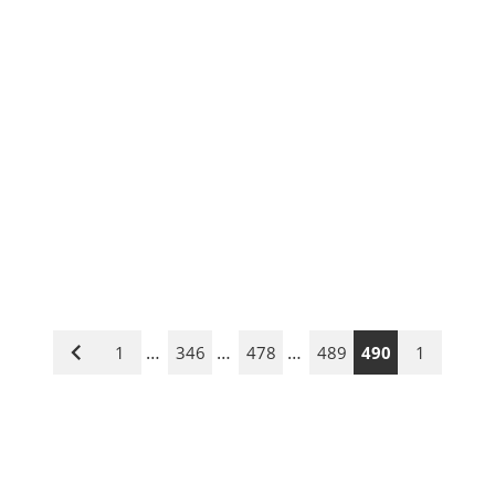
…
…
…
1
346
478
489
490
1
Vorige
Seite