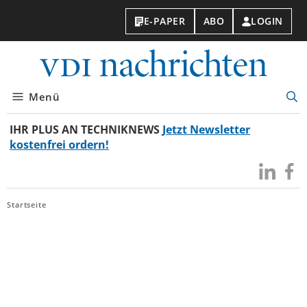
E-PAPER
ABO
LOGIN
VDI-
Nachri
Menü
Suc
öff
IHR PLUS AN TECHNIKNEWS
Jetzt Newsletter
kostenfrei ordern!
Besuchen
Besuc
Sie
Sie
uns
uns
Startseite
bei
bei
LinkedIn
Faceb