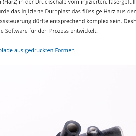
n (Harz) in der Druckschale vom injizierten, fasergefü
würde das injizierte Duroplast das flüssige Harz aus d
esssteuerung dürfte entsprechend komplex sein. Desh
ne Software für den Prozess entwickelt.
kolade aus gedruckten Formen