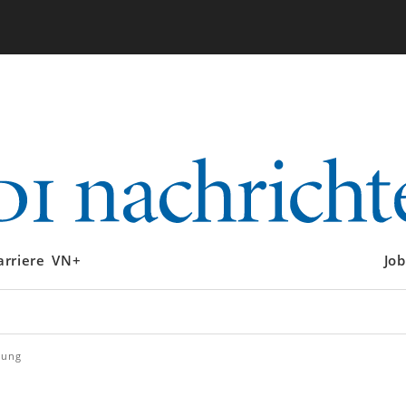
arriere
VN+
Job
gung