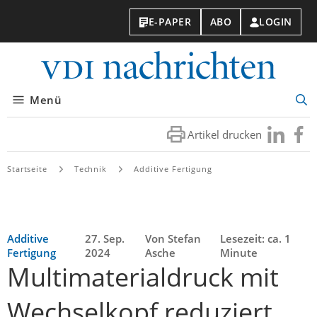
E-PAPER
ABO
LOGIN
VDI-
Nachri
Menü
Suc
öff
Artikel drucken
Besuchen
Besuc
Sie
Sie
uns
uns
Startseite
Technik
Additive Fertigung
bei
bei
LinkedIn
Faceb
Additive
27. Sep.
Von Stefan
Lesezeit: ca. 1
Fertigung
2024
Asche
Minute
Multimaterialdruck mit
Wechselkopf reduziert