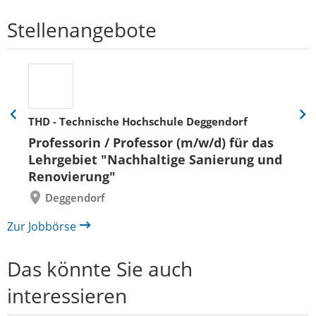
Stellenangebote
THD - Technische Hochschule Deggendorf
Eine
Eine
Folie
Folie
Professorin / Professor (m/w/d) für das
zurück
vor
Lehrgebiet "Nachhaltige Sanierung und
Renovierung"
Deggendorf
Zur Jobbörse
Das könnte Sie auch
interessieren