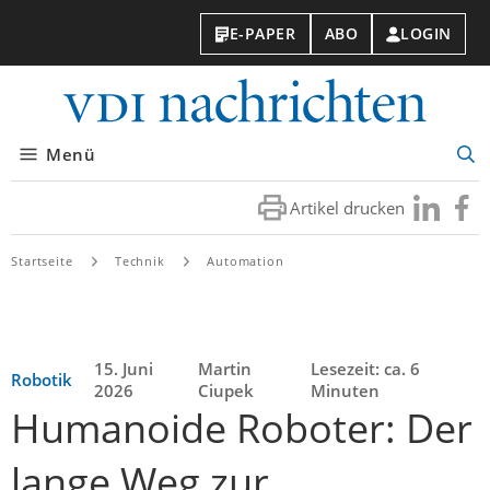
E-PAPER
ABO
LOGIN
VDI-
Nachri
Menü
Suc
öff
Artikel drucken
Besuchen
Besuc
Sie
Sie
uns
uns
Startseite
Technik
Automation
bei
bei
LinkedIn
Faceb
15. Juni
Martin
Lesezeit: ca. 6
Robotik
2026
Ciupek
Minuten
Humanoide Roboter: Der
lange Weg zur