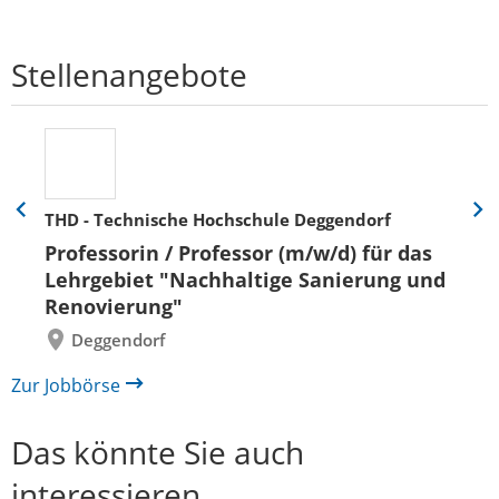
Stellenangebote
THD - Technische Hochschule Deggendorf
Eine
Eine
Folie
Folie
Professorin / Professor (m/w/d) für das
zurück
vor
Lehrgebiet "Nachhaltige Sanierung und
Renovierung"
Deggendorf
Zur Jobbörse
Das könnte Sie auch
interessieren