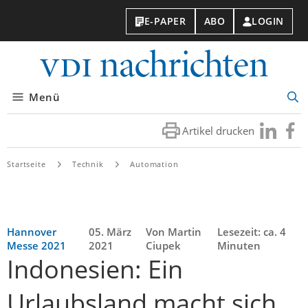
E-PAPER
ABO
LOGIN
VDI-
Nachri
Menü
Suc
öff
Artikel drucken
Besuchen
Besuc
Sie
Sie
uns
uns
Startseite
Technik
Automation
bei
bei
LinkedIn
Faceb
Hannover
05. März
Von Martin
Lesezeit: ca. 4
Messe 2021
2021
Ciupek
Minuten
Indonesien: Ein
Urlaubsland macht sich