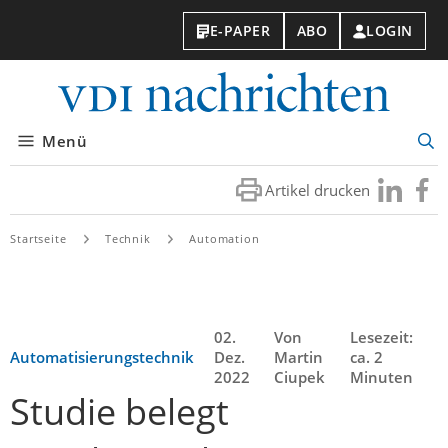
E-PAPER
ABO
LOGIN
VDI-
Nachri
Menü
Suc
öff
Artikel drucken
Besuchen
Besuc
Sie
Sie
uns
uns
Startseite
Technik
Automation
bei
bei
LinkedIn
Faceb
02.
Von
Lesezeit:
Automatisierungstechnik
Dez.
Martin
ca. 2
2022
Ciupek
Minuten
Studie belegt