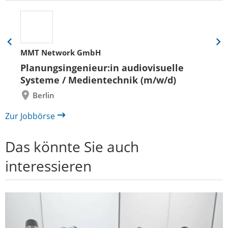
Eine
Eine
MMT Network GmbH
Folie
Folie
zurück
vor
Planungsingenieur:in audiovisuelle
Systeme / Medientechnik (m/w/d)
Berlin
Zur Jobbörse
Das könnte Sie auch
interessieren