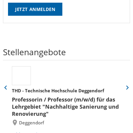
JETZT ANMELDEN
Stellenangebote
THD - Technische Hochschule Deggendorf
Eine
Eine
Folie
Folie
Professorin / Professor (m/w/d) für das
zurück
vor
Lehrgebiet "Nachhaltige Sanierung und
Renovierung"
Deggendorf