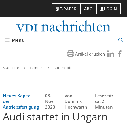
E-PAPER
ABO
LOGIN
VDI-
Nachri
Menü
Suc
öff
Artikel drucken
Besuchen
Besuc
Sie
Sie
uns
uns
Startseite
Technik
Automobil
bei
bei
LinkedIn
Faceb
Neues Kapitel
08.
Von
Lesezeit:
der
Nov.
Dominik
ca. 2
Antriebsfertigung
2023
Hochwarth
Minuten
Audi startet in Ungarn