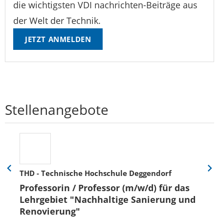
die wichtigsten VDI nachrichten-Beiträge aus
der Welt der Technik.
JETZT ANMELDEN
Stellenangebote
THD - Technische Hochschule Deggendorf
Eine
Eine
Folie
Folie
Professorin / Professor (m/w/d) für das
zurück
vor
Lehrgebiet "Nachhaltige Sanierung und
Renovierung"