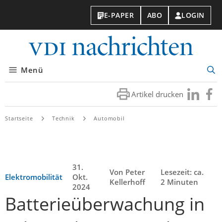
E-PAPER
ABO
LOGIN
VDI-
Nachri
Menü
Suc
öff
Artikel drucken
Besuchen
Besuc
Sie
Sie
uns
uns
Startseite
Technik
Automobil
bei
bei
LinkedIn
Faceb
31.
Von Peter
Lesezeit: ca.
Elektromobilität
Okt.
Kellerhoff
2 Minuten
2024
Batterieüberwachung in