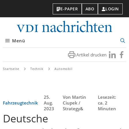
E-PAPER
ABO
LOGIN
VDI-
Nachri
Menü
Suc
öff
Artikel drucken
Besuchen
Besuc
Sie
Sie
uns
uns
Startseite
Technik
Automobil
bei
bei
LinkedIn
Faceb
25.
Von Martin
Lesezeit:
Fahrzeugtechnik
Aug.
Ciupek /
ca. 2
2023
Strategy&
Minuten
Deutsche