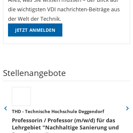
die wichtigsten VDI nachrichten-Beiträge aus
der Welt der Technik.
JETZT ANMELDEN
Stellenangebote
THD - Technische Hochschule Deggendorf
Eine
Eine
Folie
Folie
Professorin / Professor (m/w/d) für das
zurück
vor
Lehrgebiet "Nachhaltige Sanierung und