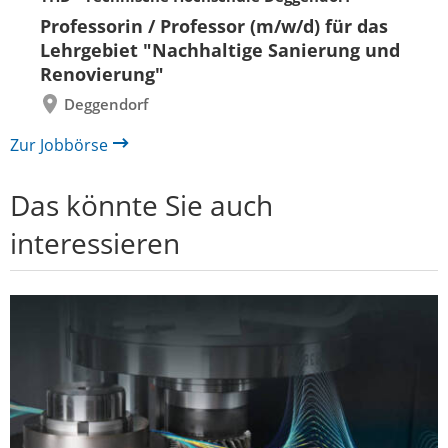
Folie
Folie
Professorin / Professor (m/w/d) für das
zurück
vor
Lehrgebiet "Nachhaltige Sanierung und
Renovierung"
Deggendorf
Zur Jobbörse
Das könnte Sie auch
interessieren