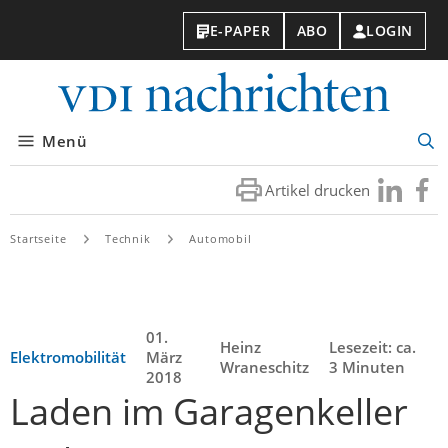
E-PAPER
ABO
LOGIN
VDI-
Nachri
Menü
Suc
öff
Artikel drucken
Besuchen
Besuc
Sie
Sie
uns
uns
Startseite
Technik
Automobil
bei
bei
LinkedIn
Faceb
01.
Heinz
Lesezeit: ca.
Elektromobilität
März
Wraneschitz
3 Minuten
2018
Laden im Garagenkeller