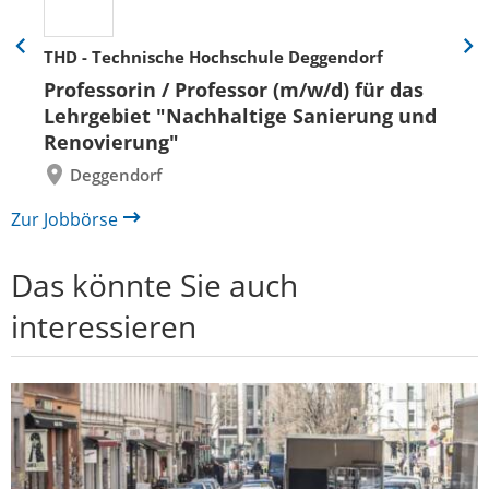
THD - Technische Hochschule Deggendorf
Eine
Eine
Folie
Folie
Professorin / Professor (m/w/d) für das
zurück
vor
Lehrgebiet "Nachhaltige Sanierung und
Renovierung"
Deggendorf
Zur Jobbörse
Das könnte Sie auch
interessieren