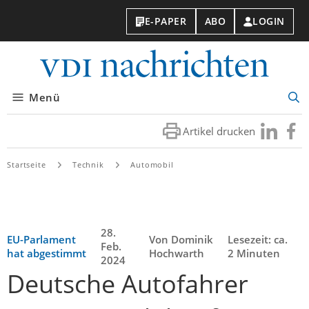
E-PAPER
ABO
LOGIN
VDI-
Nachri
Menü
Suc
öff
Artikel drucken
Besuchen
Besuc
Sie
Sie
uns
uns
Startseite
Technik
Automobil
bei
bei
LinkedIn
Faceb
28.
EU-Parlament
Von Dominik
Lesezeit: ca.
Feb.
hat abgestimmt
Hochwarth
2 Minuten
2024
Deutsche Autofahrer