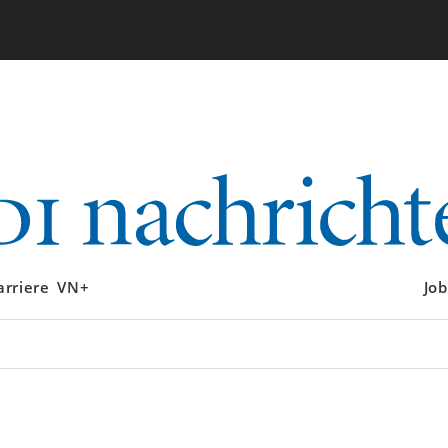
arriere
VN+
Job