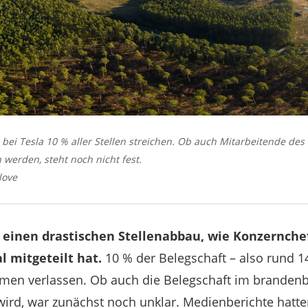
bei Tesla 10 % aller Stellen streichen. Ob auch Mitarbeitende des
werden, steht noch nicht fest.
love
t einen drastischen Stellenabbau, wie Konzernche
 mitgeteilt hat.
10 % der Belegschaft – also rund 1
hmen verlassen. Ob auch die Belegschaft im branden
wird, war zunächst noch unklar. Medienberichte hatte