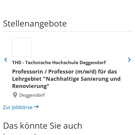
Stellenangebote
THD - Technische Hochschule Deggendorf
Eine
Eine
Folie
Folie
Professorin / Professor (m/w/d) für das
zurück
vor
Lehrgebiet "Nachhaltige Sanierung und
Renovierung"
Deggendorf
Zur Jobbörse
Das könnte Sie auch