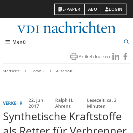
E-PAPER
ABO
LOGIN
VDI-
Nachri
Menü
Suc
öff
Artikel drucken
Besuchen
Besuc
Sie
Sie
uns
uns
Startseite
Technik
Automobil
bei
bei
LinkedIn
Faceb
22. Juni
Ralph H.
Lesezeit: ca. 3
VERKEHR
2017
Ahrens
Minuten
Synthetische Kraftstoffe
als Retter für Verbrenner