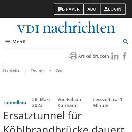
E-PAPER
ABO
LOGIN
VDI-
Nachri
Menü
Suc
öff
Artikel drucken
Besuchen
Besuc
Sie
Sie
uns
uns
Startseite
Technik
Bau
bei
bei
LinkedIn
Faceb
28. März
Von Fabian
Lesezeit: ca. 1
Tunnelbau
2023
Kurmann
Minute
Ersatztunnel für
Köhlbrandbrücke dauert