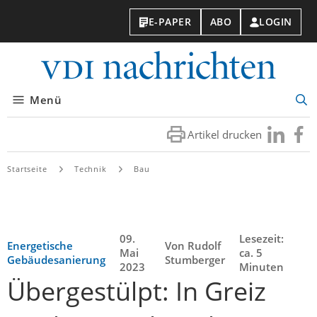
E-PAPER
ABO
LOGIN
VDI-
Nachri
Menü
Suc
öff
Artikel drucken
Besuchen
Besuc
Sie
Sie
uns
uns
Startseite
Technik
Bau
bei
bei
LinkedIn
Faceb
09.
Lesezeit:
Energetische
Von Rudolf
Mai
ca. 5
Gebäudesanierung
Stumberger
2023
Minuten
Übergestülpt: In Greiz