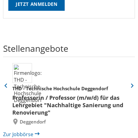
JETZT ANMELDEN
Stellenangebote
THD - Technische Hochschule Deggendorf
Eine
Eine
Folie
Folie
Professorin / Professor (m/w/d) für das
zurück
vor
Lehrgebiet "Nachhaltige Sanierung und
Renovierung"
Deggendorf
Zur Jobbörse