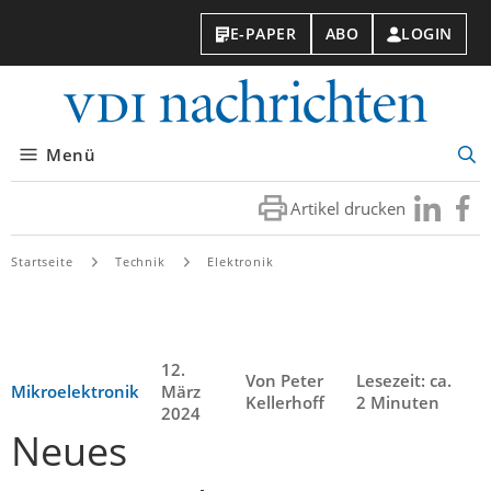
E-PAPER
ABO
LOGIN
VDI-
Nachri
Menü
Suc
öff
Artikel drucken
Besuchen
Besuc
Sie
Sie
uns
uns
Startseite
Technik
Elektronik
bei
bei
LinkedIn
Faceb
12.
Von Peter
Lesezeit: ca.
Mikroelektronik
März
Kellerhoff
2 Minuten
2024
Neues