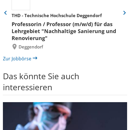
THD - Technische Hochschule Deggendorf
Eine
Eine
Folie
Folie
Professorin / Professor (m/w/d) für das
zurück
vor
Lehrgebiet "Nachhaltige Sanierung und
Renovierung"
Deggendorf
Zur Jobbörse
Das könnte Sie auch
interessieren