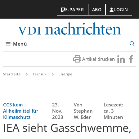
E-PAPER
ABO
LOGIN
VDI-
Nachri
Menü
Suc
öff
Artikel drucken
Besuchen
Besuc
Sie
Sie
uns
uns
Startseite
Technik
Energie
bei
bei
LinkedIn
Faceb
CCS kein
23.
Von
Lesezeit:
Allheilmittel für
Nov.
Stephan
ca. 3
Klimaschutz
2023
W. Eder
Minuten
IEA sieht Gasschwemme,