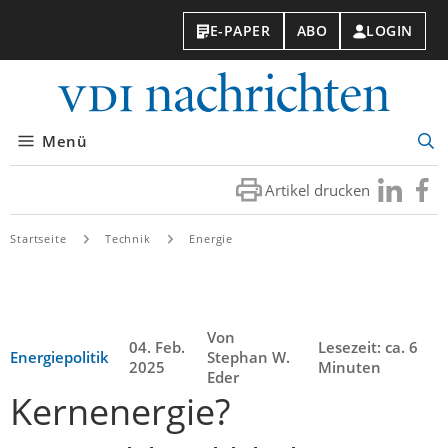
E-PAPER
ABO
LOGIN
VDI-
Nachri
Menü
Suc
öff
Artikel drucken
Besuchen
Besuc
Sie
Sie
uns
uns
Startseite
Technik
Energie
bei
bei
LinkedIn
Faceb
Von
04. Feb.
Lesezeit: ca. 6
Energiepolitik
Stephan W.
2025
Minuten
Eder
Kernenergie?