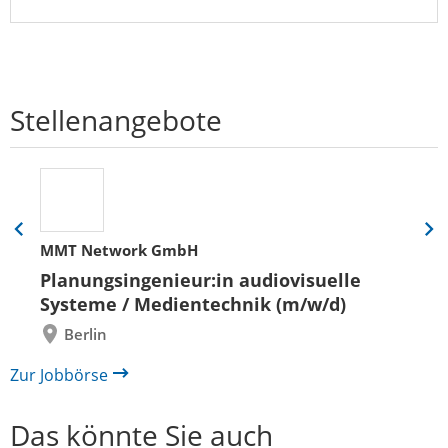
Stellenangebote
Eine
Eine
MMT Network GmbH
Folie
Folie
zurück
vor
Planungsingenieur:in audiovisuelle
Systeme / Medientechnik (m/w/d)
Berlin
Zur Jobbörse
Das könnte Sie auch