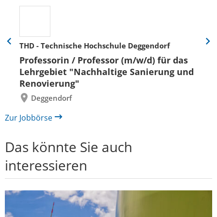
THD - Technische Hochschule Deggendorf
Eine
Eine
Folie
Folie
Professorin / Professor (m/w/d) für das
zurück
vor
Lehrgebiet "Nachhaltige Sanierung und
Renovierung"
Deggendorf
Zur Jobbörse
Das könnte Sie auch
interessieren