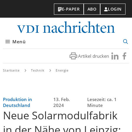
E-PAPER
ABO
LOGIN
VDI-
Nachri
Menü
Suc
öff
Artikel drucken
Besuchen
Besuc
Sie
Sie
uns
uns
Startseite
Technik
Energie
bei
bei
LinkedIn
Faceb
Produktion in
13. Feb.
Lesezeit: ca. 1
Deutschland
2024
Minute
Neue Solarmodulfabrik
in der Nähe von Leipzig: