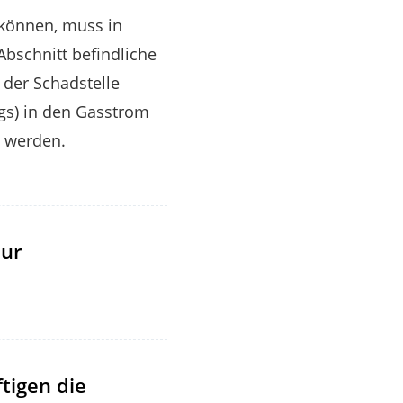
 können, muss in
bschnitt befindliche
 der Schadstelle
gs) in den Gasstrom
t werden.
zur
tigen die