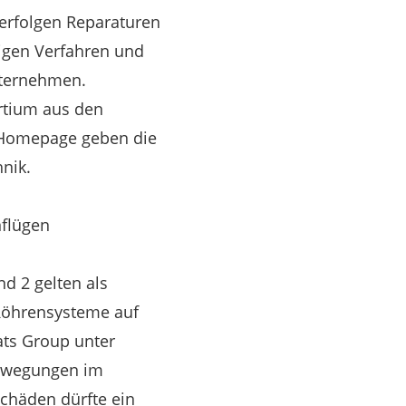
 erfolgen Reparaturen
igen Verfahren und
nternehmen.
ortium aus den
r Homepage geben die
hnik.
nflügen
d 2 gelten als
 Röhrensysteme auf
ts Group unter
Bewegungen im
chäden dürfte ein