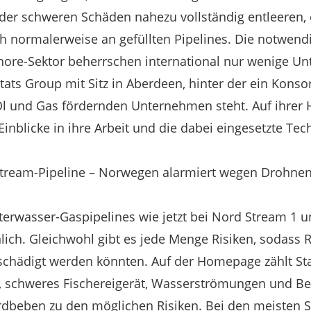
e der schweren Schäden nahezu vollständig entleeren,
h normalerweise an gefüllten Pipelines. Die notwend
hore-Sektor beherrschen international nur wenige U
Stats Group mit Sitz in Aberdeen, hinter der ein Kons
 Öl und Gas fördernden Unternehmen steht. Auf ihre
Einblicke in ihre Arbeit und die dabei eingesetzte Tec
-Stream-Pipeline – Norwegen alarmiert wegen Drohne
rwasser-Gaspipelines wie jetzt bei Nord Stream 1 un
ich. Gleichwohl gibt es jede Menge Risiken, sodass
hädigt werden könnten. Auf der Homepage zählt Sta
, schweres Fischereigerät, Wasserströmungen und 
dbeben zu den möglichen Risiken. Bei den meisten S