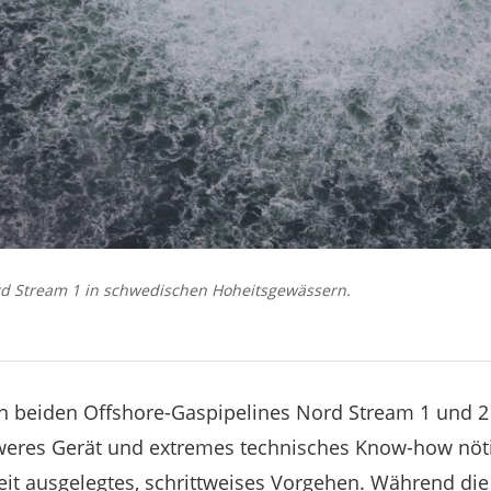
rd Stream 1 in schwedischen Hoheitsgewässern.
n beiden Offshore-Gaspipelines Nord Stream 1 und 
hweres Gerät und extremes technisches Know-how nöt
it ausgelegtes, schrittweises Vorgehen. Während di