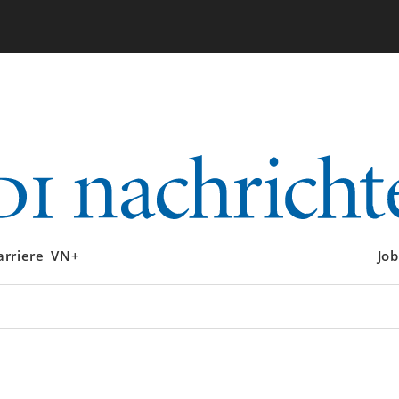
arriere
VN+
Job