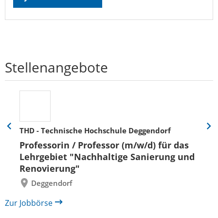
Stellenangebote
THD - Technische Hochschule Deggendorf
Eine
Eine
Folie
Folie
Professorin / Professor (m/w/d) für das
zurück
vor
Lehrgebiet "Nachhaltige Sanierung und
Renovierung"
Deggendorf
Zur Jobbörse