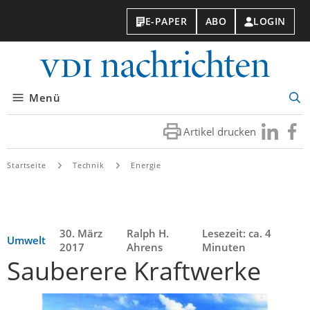
E-PAPER
ABO
LOGIN
VDI-
Nachri
Menü
Suc
öff
Artikel drucken
Besuchen
Besuc
Sie
Sie
uns
uns
Startseite
Technik
Energie
bei
bei
LinkedIn
Faceb
30. März
Ralph H.
Lesezeit: ca. 4
Umwelt
2017
Ahrens
Minuten
Sauberere Kraftwerke