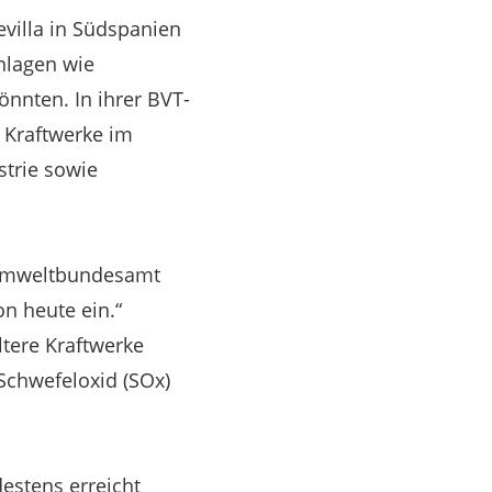
evilla in Südspanien
nlagen wie
nnten. In ihrer BVT-
 Kraftwerke im
strie sowie
 Umweltbundesamt
n heute ein.“
ltere Kraftwerke
 Schwefeloxid (SOx)
estens erreicht