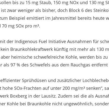
sollen bis zu 15 mg Staub, 150 mg NOx und 130 mg S
 ist zwar weniger als bisher, doch Block 6 des Steinko
 Beispiel emittiert im Jahresmittel bereits heute w
 70 mg SOx pro m³.
mit der Indigenous Fuel Initiative Ausnahmen für sch
 kein Braunkohlekraftwerk künftig mit mehr als 130
s aber heimische schwefelreiche Kohle, werden bis zu 
r als 97 % des Schwefels aus dem Rauchgas entfernt 
effizienter Sprühdüsen und zusätzlicher Lochblech
st hohe SOx-Frachten auf unter 200 mg/m³ senken“, s
twerk Boxberg in der Lausitz. Zudem sei die als Aus
r Kohle bei Braunkohle nicht ungewöhnlich, sondern