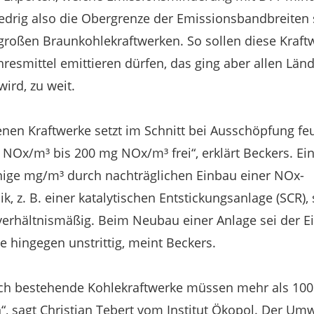
drig also die Obergrenze der Emissionsbandbreiten s
großen Braunkohlekraftwerken. So sollen diese Kraf
esmittel emittieren dürfen, das ging aber allen Länd
ird, zu weit.
enen Kraftwerke setzt im Schnitt bei Ausschöpfung f
NOx/m³ bis 200 mg NOx/m³ frei“, erklärt Beckers. Ei
ige mg/m³ durch nachträglichen Einbau einer NOx-
, z. B. einer katalytischen Entstickungsanlage (SCR),
verhältnismäßig. Beim Neubau einer Anlage sei der E
 hingegen unstrittig, meint Beckers.
ch bestehende Kohlekraftwerke müssen mehr als 10
n“, sagt Christian Tebert vom Institut Ökopol. Der Um