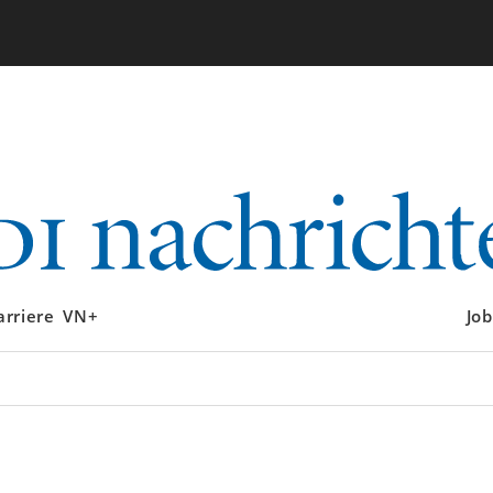
arriere
VN+
Job