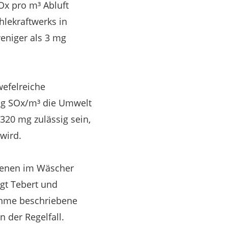
Ox pro m³ Abluft
hlekraftwerks in
eniger als 3 mg
wefelreiche
 mg SOx/m³ die Umwelt
320 mg zulässig sein,
wird.
ebenen im Wäscher
agt Tebert und
nahme beschriebene
 der Regelfall.