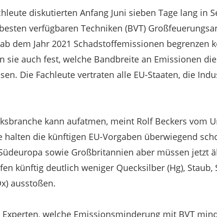
hleute diskutierten Anfang Juni sieben Tage lang in S
 besten verfügbaren Techniken (BVT) Großfeuerungsa
 ab dem Jahr 2021 Schadstoffemissionen begrenzen kö
n sie auch fest, welche Bandbreite an Emissionen die
en. Die Fachleute vertraten alle EU-Staaten, die Indu
rksbranche kann aufatmen, meint Rolf Beckers vom
ke halten die künftigen EU-Vorgaben überwiegend scho
 Südeuropa sowie Großbritannien aber müssen jetzt ä
fen künftig deutlich weniger Quecksilber (Hg), Staub,
Ox) ausstoßen.
e Experten, welche Emissionsminderung mit BVT mind