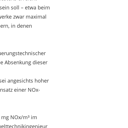
ein soll – etwa beim
twerke zwar maximal
ern, in denen
euerungstechnischer
ne Absenkung dieser
 sei angesichts hoher
insatz einer NOx-
0 mg NOx/m³ im
welttechnikingenieur