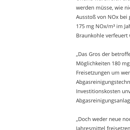
werden müsse, wie nie
Ausstoß von NOx bei 
175 mg NOx/m³ im Jahr
Braunkohle verfeuert w
„Das Gros der betroff
Möglichkeiten 180 mg 
Freisetzungen um wen
Abgasreinigungstechnik
Investitionskosten un
Abgasreinigungsanlage
„Doch weder neue no
Jahresmittel freisetze