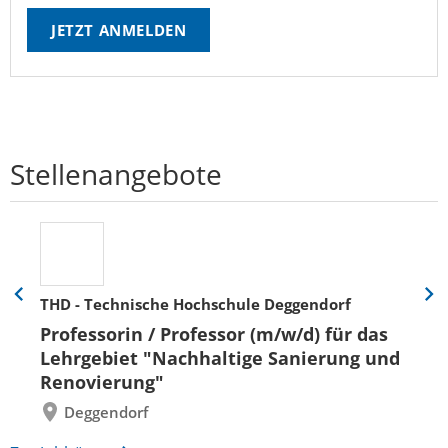
JETZT ANMELDEN
Stellenangebote
THD - Technische Hochschule Deggendorf
Eine
Eine
Folie
Folie
Professorin / Professor (m/w/d) für das
zurück
vor
Lehrgebiet "Nachhaltige Sanierung und
Renovierung"
Deggendorf