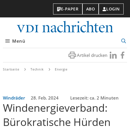
E-PAPER
ABO
LOGIN
VDI-
Nachri
Menü
Suc
öff
Artikel drucken
Besuchen
Besuc
Sie
Sie
uns
uns
Startseite
Technik
Energie
bei
bei
LinkedIn
Faceb
Windräder
28. Feb. 2024
Lesezeit: ca. 2 Minuten
Windenergieverband:
Bürokratische Hürden