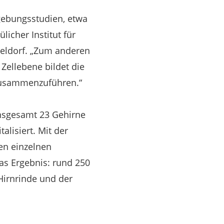
dgebungsstudien, etwa
licher Institut für
seldorf. „Zum anderen
 Zellebene bildet die
 zusammenzuführen.“
 Insgesamt 23 Gehirne
lisiert. Mit der
en einzelnen
as Ergebnis: rund 250
Hirnrinde und der