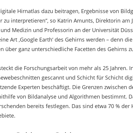
igitale Hirnatlas dazu beitragen, Ergebnisse von Bil
 zu interpretieren“, so Katrin Amunts, Direktorin am Jü
und Medizin und Professorin an der Universität Düs
eine Art ‚Google Earth‘ des Gehirns werden – denn die
en über ganz unterschiedliche Facetten des Gehirns
e steckt die Forschungsarbeit von mehr als 25 Jahren.
webeschnitten gescannt und Schicht für Schicht digita
zende Experten beschäftigt. Die Grenzen zwischen d
thilfe von Bildanalyse und Algorithmen bestimmt. D
rschenden bereits festlegen. Das sind etwa 70 % der 
ebiete.