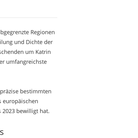
 abgegrenzte Regionen
ilung und Dichte der
rschenden um Katrin
her umfangreichste
h präzise bestimmten
es europäischen
 2023 bewilligt hat.
s