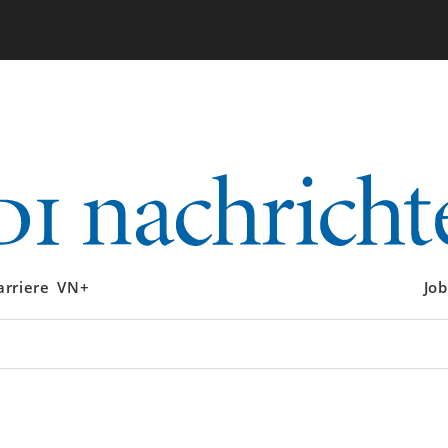
arriere
VN+
Job