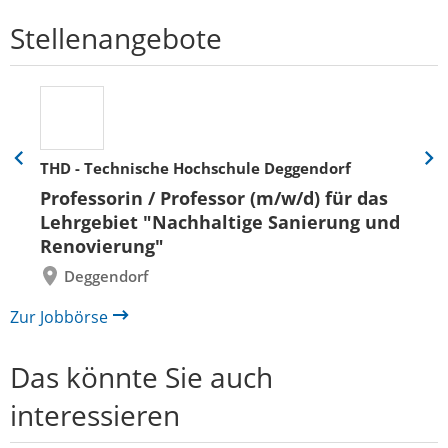
Stellenangebote
THD - Technische Hochschule Deggendorf
Eine
Eine
Folie
Folie
Professorin / Professor (m/w/d) für das
zurück
vor
Lehrgebiet "Nachhaltige Sanierung und
Renovierung"
Deggendorf
Zur Jobbörse
Das könnte Sie auch
interessieren