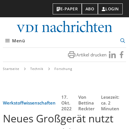
E-PAPER
ABO
LOGIN
VDI-
Nachri
Menü
Suc
öff
Artikel drucken
Besuchen
Besuc
Sie
Sie
uns
uns
Startseite
Technik
Forschung
bei
bei
LinkedIn
Faceb
17.
Von
Lesezeit:
Werkstoffwissenschaften
Okt.
Bettina
ca. 2
2022
Reckter
Minuten
Neues Großgerät nutzt