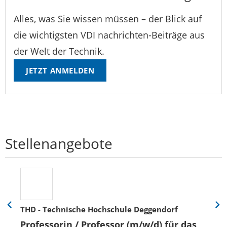
Alles, was Sie wissen müssen – der Blick auf
die wichtigsten VDI nachrichten-Beiträge aus
der Welt der Technik.
JETZT ANMELDEN
Stellenangebote
THD - Technische Hochschule Deggendorf
Eine
Eine
Folie
Folie
Professorin / Professor (m/w/d) für das