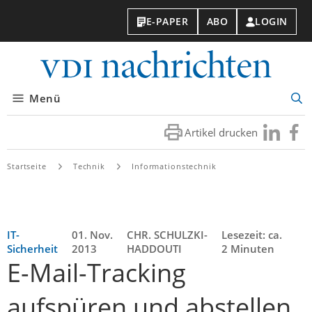
E-PAPER
ABO
LOGIN
VDI-
Nachri
Menü
Suc
öff
Artikel drucken
Besuchen
Besuc
Sie
Sie
uns
uns
Startseite
Technik
Informationstechnik
bei
bei
LinkedIn
Faceb
IT-
01. Nov.
CHR. SCHULZKI-
Lesezeit: ca.
Sicherheit
2013
HADDOUTI
2 Minuten
E-Mail-Tracking
aufspüren und abstellen