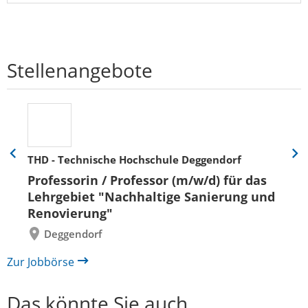
Stellenangebote
THD - Technische Hochschule Deggendorf
Eine
Eine
Folie
Folie
Professorin / Professor (m/w/d) für das
zurück
vor
Lehrgebiet "Nachhaltige Sanierung und
Renovierung"
Deggendorf
Zur Jobbörse
Das könnte Sie auch