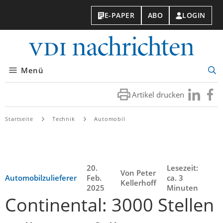
E-PAPER
ABO
LOGIN
VDI-
Nachri
Menü
Suc
öff
Artikel drucken
Besuchen
Besuc
Sie
Sie
uns
uns
Startseite
Technik
Automobil
bei
bei
LinkedIn
Faceb
20.
Lesezeit:
Von Peter
Automobilzulieferer
Feb.
ca. 3
Kellerhoff
2025
Minuten
Continental: 3000 Stellen