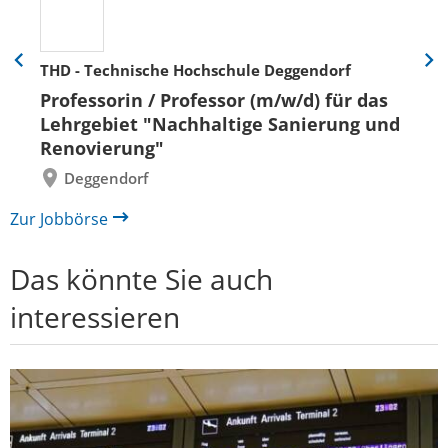
THD - Technische Hochschule Deggendorf
Eine
Eine
Folie
Folie
Professorin / Professor (m/w/d) für das
zurück
vor
Lehrgebiet "Nachhaltige Sanierung und
Renovierung"
Deggendorf
Zur Jobbörse
Das könnte Sie auch
interessieren