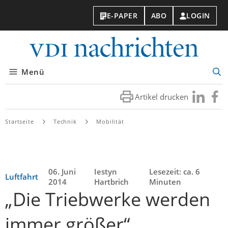
E-PAPER
ABO
LOGIN
VDI-
Nachri
Menü
Suc
öff
Artikel drucken
Besuchen
Besuc
Sie
Sie
uns
uns
Startseite
Technik
Mobilität
bei
bei
LinkedIn
Faceb
06. Juni
Iestyn
Lesezeit: ca. 6
Luftfahrt
2014
Hartbrich
Minuten
„Die Triebwerke werden
immer größer“