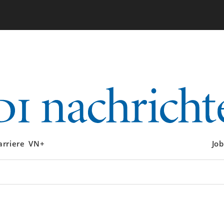
arriere
VN+
Job