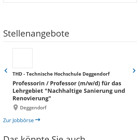
Stellenangebote
THD - Technische Hochschule Deggendorf
Eine
Eine
Folie
Folie
Professorin / Professor (m/w/d) für das
zurück
vor
Lehrgebiet "Nachhaltige Sanierung und
Renovierung"
Deggendorf
Zur Jobbörse
Das könnte Sie auch