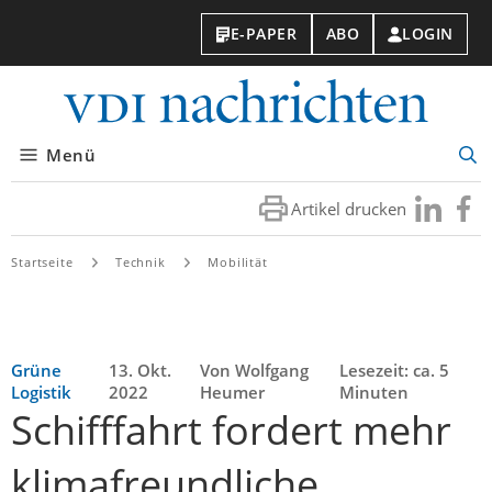
E-PAPER
ABO
LOGIN
VDI-
Nachri
Menü
Suc
öff
Artikel drucken
Besuchen
Besuc
Sie
Sie
uns
uns
Startseite
Technik
Mobilität
bei
bei
LinkedIn
Faceb
Grüne
13. Okt.
Von Wolfgang
Lesezeit: ca. 5
Logistik
2022
Heumer
Minuten
Schifffahrt fordert mehr
klimafreundliche